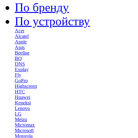
По бренду
По устройству
Acer
Alcatel
Apple
Asus
Beeline
BQ
DNS
Explay
Fly
GoPro
Highscreen
HTC
Huawei
Keneksi
Lenovo
LG
Meizu
Micromax
Microsoft
Motorola