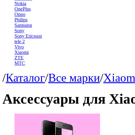
Nokia
OnePlus
Oppo
Philips
Samsung
Sony
Sony Ericsson
tele 2
Vivo
Xiaomi
ZTE
МТС
/
Каталог
/
Все марки
/
Xiaom
Аксессуары для Xia