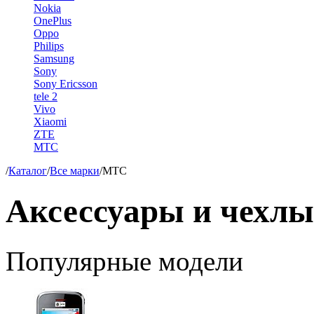
Nokia
OnePlus
Oppo
Philips
Samsung
Sony
Sony Ericsson
tele 2
Vivo
Xiaomi
ZTE
МТС
/
Каталог
/
Все марки
/
МТС
Аксессуары и чехл
Популярные модели