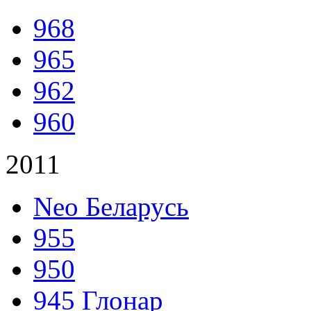
968
965
962
960
2011
Neo Беларусь
955
950
945 Глонар