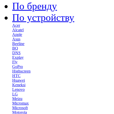
По бренду
По устройству
Acer
Alcatel
Apple
Asus
Beeline
BQ
DNS
Explay
Fly
GoPro
Highscreen
HTC
Huawei
Keneksi
Lenovo
LG
Meizu
Micromax
Microsoft
Motorola