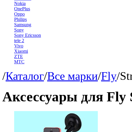
Nokia
OnePlus
Oppo
Philips
Samsung
Sony
Sony Ericsson
tele 2
Vivo
Xiaomi
ZTE
МТС
/
Каталог
/
Все марки
/
Fly
/
St
Аксессуары для Fly S