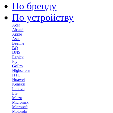
По бренду
По устройству
Acer
Alcatel
Apple
Asus
Beeline
BQ
DNS
Explay
Fly
GoPro
Highscreen
HTC
Huawei
Keneksi
Lenovo
LG
Meizu
Micromax
Microsoft
Motorola