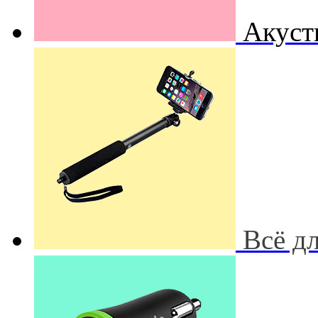
Акуст
Всё д